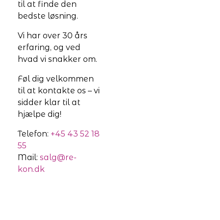
til at finde den
bedste løsning.
Vi har over 30 års
erfaring, og ved
hvad vi snakker om.
Føl dig velkommen
til at kontakte os – vi
sidder klar til at
hjælpe dig!
Telefon:
+45 43 52 18
55
Mail:
salg@re-
kon.dk